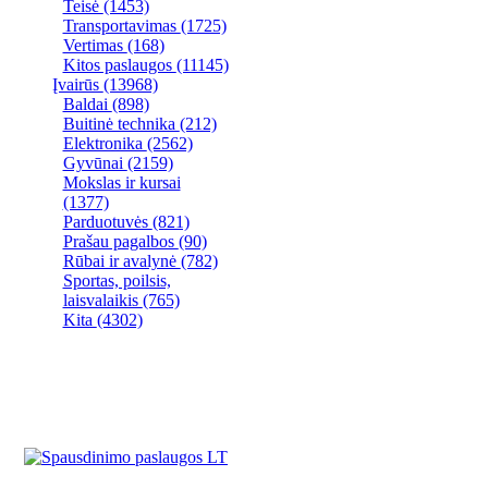
Teisė
(1453)
Transportavimas
(1725)
Vertimas
(168)
Kitos paslaugos
(11145)
Įvairūs
(13968)
Baldai
(898)
Buitinė technika
(212)
Elektronika
(2562)
Gyvūnai
(2159)
Mokslas ir kursai
(1377)
Parduotuvės
(821)
Prašau pagalbos
(90)
Rūbai ir avalynė
(782)
Sportas, poilsis,
laisvalaikis
(765)
Kita
(4302)