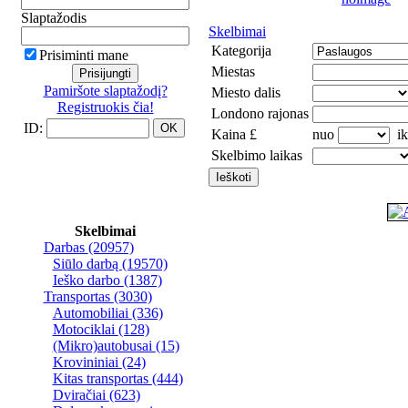
Slaptažodis
Skelbimai
Kategorija
Prisiminti mane
Miestas
Pamiršote slaptažodį?
Miesto dalis
Registruokis čia!
Londono rajonas
ID:
Kaina £
nuo
ik
Skelbimo laikas
Skelbimai
Darbas
(20957)
Siūlo darbą
(19570)
Ieško darbo
(1387)
Transportas
(3030)
Automobiliai
(336)
Motociklai
(128)
(Mikro)autobusai
(15)
Krovininiai
(24)
Kitas transportas
(444)
Dviračiai
(623)