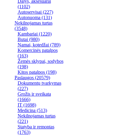
Dalys, aksesuarai
(1102)
Autoservisai
(227)
Autonuoma
(131)
Nekilnojamas turtas
(3548)
Kambariai
(1220)
Butai
(980)
Namai, kotedžai
(789)
Komercinės patalpos
(163)
Žemės sklypai, sodybos
(198)
Kitos patalpos
(198)
Paslaugos
(20579)
Dokumentų tvarkymas
(227)
Grožis ir sveikata
(1666)
IT
(1698)
Medicina
(513)
Nekilnojamas turtas
(221)
Statyba ir remontas
(1763)