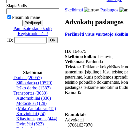
Slaptažodis
Skelbimai
Paslaugos
Prisiminti mane
Advokatų paslaugos
Pamiršote slaptažodį?
Registruokis čia!
Peržiūrėti visus vartotojo skelbi
ID:
ID:
164675
Skelbimo kalba:
Lietuvių
Veiksmas:
Parduoda
Tekstas:
Teikiame kokybiškas ir neb
asmenims. Įsigilinę į Jūsų teisinę 
Skelbimai
patarsime, kuris problemos sprend
Darbas
(20957)
teisinio pobūdžio dokumentus, kons
Siūlo darbą
(19570)
paslaugas teikiame nuotoliniu būdu 
Ieško darbo
(1387)
Kaina £:
Transportas
(3030)
Automobiliai
(336)
Motociklai
(128)
(Mikro)autobusai
(15)
Krovininiai
(24)
Kontaktai:
Kitas transportas
(444)
Advokatai
Dviračiai
(623)
+37061637970