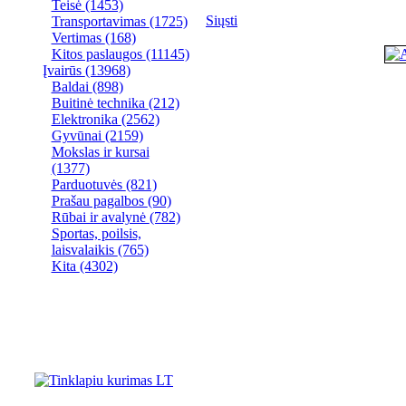
Teisė
(1453)
Siųsti
Transportavimas
(1725)
Vertimas
(168)
Kitos paslaugos
(11145)
Įvairūs
(13968)
Baldai
(898)
Buitinė technika
(212)
Elektronika
(2562)
Gyvūnai
(2159)
Mokslas ir kursai
(1377)
Parduotuvės
(821)
Prašau pagalbos
(90)
Rūbai ir avalynė
(782)
Sportas, poilsis,
laisvalaikis
(765)
Kita
(4302)