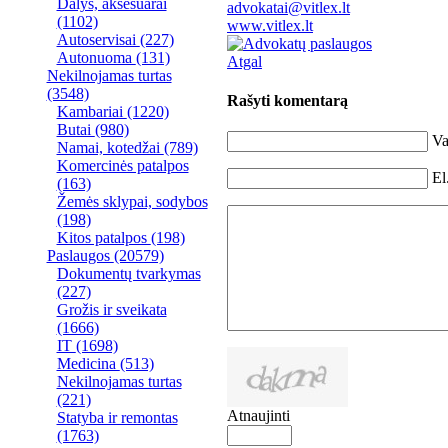
Dalys, aksesuarai
advokatai@vitlex.lt
(1102)
www.vitlex.lt
Autoservisai
(227)
Autonuoma
(131)
Atgal
Nekilnojamas turtas
(3548)
Rašyti komentarą
Kambariai
(1220)
Butai
(980)
Va
Namai, kotedžai
(789)
Komercinės patalpos
El
(163)
Žemės sklypai, sodybos
(198)
Kitos patalpos
(198)
Paslaugos
(20579)
Dokumentų tvarkymas
(227)
Grožis ir sveikata
(1666)
IT
(1698)
Medicina
(513)
Nekilnojamas turtas
(221)
Atnaujinti
Statyba ir remontas
(1763)